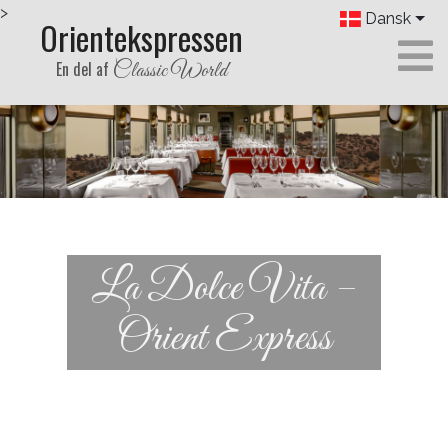
>
Dansk
Orientekspressen
En del af
Classic World
La Dolce Vita –
Orient Express
Previous
Next