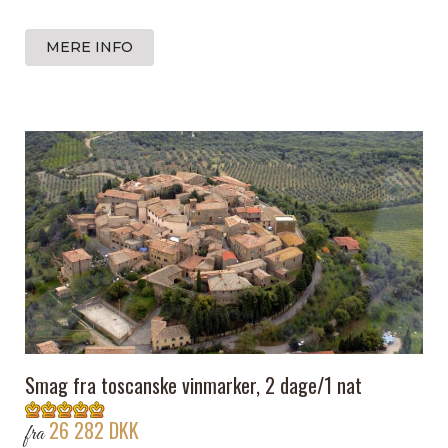
MERE INFO
Smag fra toscanske vinmarker, 2 dage/1 nat
26 282 DKK
fra