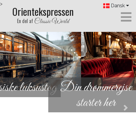
>
Dansk
Orientekspressen
En del af
Classic World
Din drømmerejse
starter her
Previous
Next