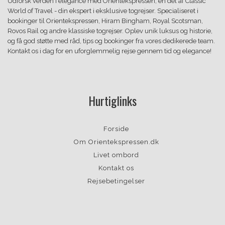
Udforsk verden i elegance med Orientekspressen, en del af Classic
World of Travel - din ekspert i eksklusive togrejser. Specialiseret i
bookinger til Orientekspressen, Hiram Bingham, Royal Scotsman,
Rovos Rail og andre klassiske togrejser. Oplev unik luksus og historie,
og få god støtte med råd, tips og bookinger fra vores dedikerede team.
Kontakt os i dag for en uforglemmelig rejse gennem tid og elegance!
Hurtiglinks
Forside
Om Orientekspressen.dk
Livet ombord
Kontakt os
Rejsebetingelser