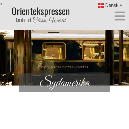
>
Dansk
Orientekspressen
En del af
Classic World
Sydamerika
Previous
Next